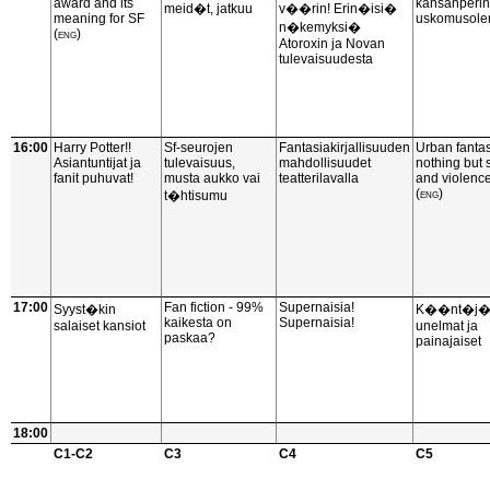
award and its
kansanperin
meid�t, jatkuu
v��rin! Erin�isi�
meaning for SF
uskomusole
n�kemyksi�
(eng)
Atoroxin ja Novan
tulevaisuudesta
16:00
Harry Potter!!
Sf-seurojen
Fantasiakirjallisuuden
Urban fantas
Asiantuntijat ja
tulevaisuus,
mahdollisuudet
nothing but 
fanit puhuvat!
musta aukko vai
teatterilavalla
and violenc
(eng)
t�htisumu
17:00
Fan fiction - 99%
Supernaisia!
Syyst�kin
K��nt�j�
kaikesta on
Supernaisia!
salaiset kansiot
unelmat ja
paskaa?
painajaiset
18:00
C1-C2
C3
C4
C5