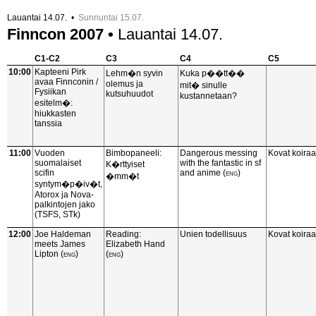
Lauantai 14.07. •
Sunnuntai 15.07.
Finncon 2007 •
Lauantai 14.07.
C1-C2
C3
C4
C5
10:00
Kapteeni Pirk
Lehm�n syvin
Kuka p��tt��
avaa Finnconin /
olemus ja
mit� sinulle
Fysiikan
kutsuhuudot
kustannetaan?
esitelm�:
hiukkasten
tanssia
11:00
Vuoden
Bimbopaneeli:
Dangerous messing
Kovat koiraa
suomalaiset
with the fantastic in sf
K�rttyiset
scifin
and anime
(eng)
�mm�t
syntym�p�iv�t,
Atorox ja Nova-
palkintojen jako
(TSFS, STk)
12:00
Joe Haldeman
Reading:
Unien todellisuus
Kovat koiraa
meets James
Elizabeth Hand
Lipton
(eng)
(eng)