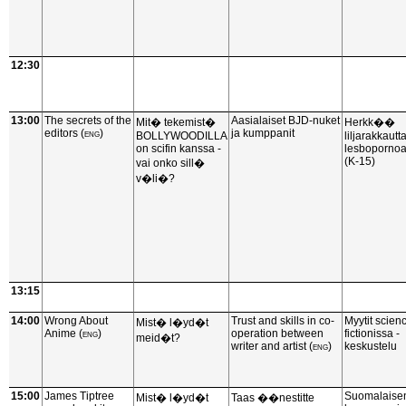
12:30
13:00
The secrets of the
Aasialaiset BJD-nuket
Mit� tekemist�
Herkk��
editors
(eng)
ja kumppanit
BOLLYWOODILLA
liljarakkautt
on scifin kanssa -
lesboporno
(K-15)
vai onko sill�
v�li�?
13:15
14:00
Wrong About
Trust and skills in co-
Myytit scien
Mist� l�yd�t
Anime
(eng)
operation between
fictionissa -
meid�t?
writer and artist
(eng)
keskustelu
15:00
James Tiptree
Suomalaise
Mist� l�yd�t
Taas ��nestitte